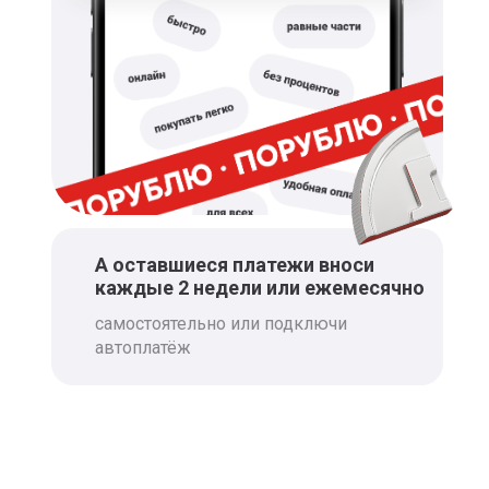
МООN
Мебель и товары для дома
от лучших производителей
АРТИС 21
Корпусная мебель и кухни
А оставшиеся платежи вноси
каждые 2 недели или ежемесячно
Столплит
самостоятельно или подключи
Мебель и готовые
автоплатёж
интерьерные решения
Финуслуги
Финансовый маркетплейс
от Мосбиржи