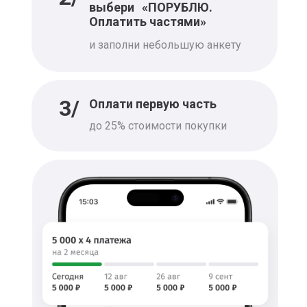
выбери «ПОРУБЛЮ.
Кухни Мария
Оплатить частями»
Кухонная мебель, шкафы,
и заполни небольшую анкету
ванные и диваны
Диван.ру
3/
Оплати первую часть
Интернет-магазин мебели
до 25% стоимости покупки
и товаров для дома
Prodamus
IT-сервисы для онлайн-
бизнеса
Стильные кухни
Кухни и мебель для дома