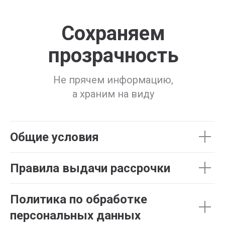
Сохраняем
Технопарк
Интернет-магазин бытовой
прозрачность
техники и электроники
Не прячем информацию,
а храним на виду
Общие условия
Правила выдачи рассрочки
Политика по обработке
персональных данных