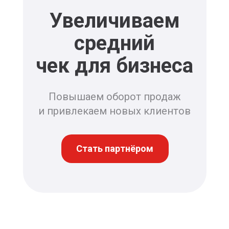
Электроника, цифровая
Увеличиваем
и бытовая техника
средний
Tutu.ru
чек для бизнеса
ЖД билеты, отели,
авиабилеты. Автобусы
и туры
Повышаем оборот продаж
и привлекаем новых клиентов
Galaxy store
Фирменный магазин
Samsung
Стать партнёром
Hoff
Мебель и товары для дома