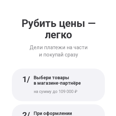
Е.МИ
Образовательная бьюти-
платформа
Рубить цены —
легко
Снежная Королева
Женская и мужская одежда
Дели платежи на части
и покупай сразу
Колесо.ру
Интернет-магазин
шин и дисков
1/
Выбери товары
в магазине-партнёре
на сумму до 109 000 ₽
RBT
Бытовая техника
и электроника
2/
При оформлении